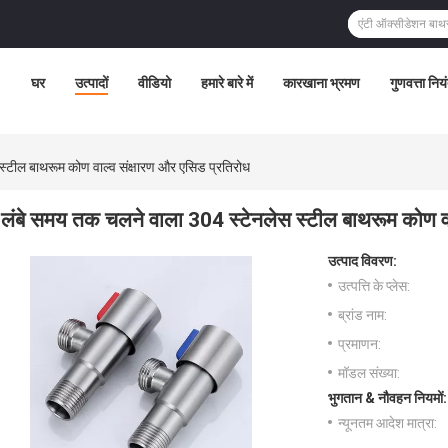
घर
उत्पादों
वीडियो
हमारे बारे में
कारखाना भ्रमण
गुणवत्ता निय
्टील बाथरूम कोण वाल्व संक्षारण और एसिड प्रतिरोध
लंबे समय तक चलने वाला 304 स्टेनलेस स्टील बाथरूम कोण वा
उत्पाद विवरण:
उत्पत्ति के प्लेस:
ब्रांड नाम:
प्रमाणन:
मॉडल संख्या:
भुगतान & नौवहन नियमों:
न्यूनतम आदेश मात्रा: