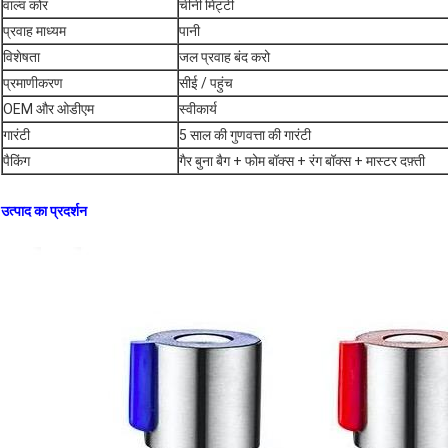
वाल्व कोर
चीनी मिट्टी
प्रवाह माध्यम
पानी
विशेषता
जल प्रवाह बंद करो
प्रमाणीकरण
सीई / पहुंच
OEM और ओडीएम
स्वीकार्य
गारंटी
5 साल की गुणवत्ता की गारंटी
पैकिंग
गैर बुना बैग + फोम बॉक्स + रंग बॉक्स + मास्टर दफ़्ती
उत्पाद का प्रदर्शन