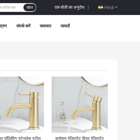
एक बोली का अनुरोध
|
Hindi
खोज
ंत्रण
संपर्क करें
समाचार
मामलों
 अच्छी कीमत
सबसे अच्छी कीमत
म पॉलिशिंग स्टेनलेस स्टील
करोश़न रेज़िस्टेंट वियर रेज़िस्टेंट