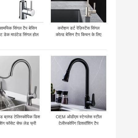
ामयिक सिंगल टैप बेसिन
करोश़न डर्ट रेज़िस्टेंस सिंगल
ट डेक माउंटेड सिंगल होल
कोल्ड बेसिन टैप किचन के लिए
कोल्ड वाटर फॉसेट
 अच्छी कीमत
सबसे अच्छी कीमत
्ड ब्रश्ड टेलिस्कोपिक डिश
OEM ओडीएम स्टेनलेस स्टील
शिंग फॉसेट सेफ लेड फ्री
टेलीस्कोपिंग डिशवॉशिंग टैप
प्रिजर्वेटिव
संक्षारण गंदगी प्रतिरोध