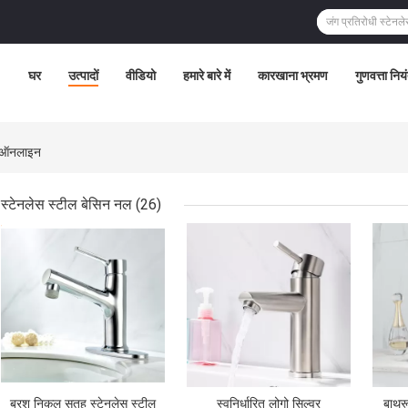
घर
उत्पादों
वीडियो
हमारे बारे में
कारखाना भ्रमण
गुणवत्ता निय
द ऑनलाइन
स्टेनलेस स्टील बेसिन नल
(26)
सबसे अच्छी कीमत
सबसे अच्छी कीमत
सबसे
ब्रश निकल सतह स्टेनलेस स्टील
स्वनिर्धारित लोगो सिल्वर
बाथरू