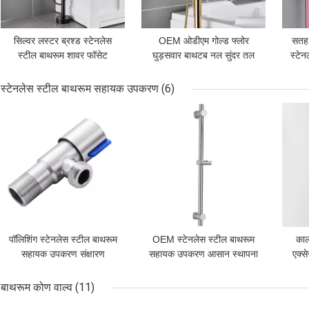
सिल्वर लस्टर ब्रश्ड स्टेनलेस
OEM ओडीएम गोल्ड फ्लोर
सतह 
स्टील बाथरूम शावर फॉसेट
घुड़सवार बाथटब नल सुंदर तल
स्टेन
सुरक्षित लेड फ्री सेट करें
माउंट टब नल टीयूवी
स्टेनलेस स्टील बाथरूम सहायक उपकरण
(6)
सबसे अच्छी कीमत
सबसे अच्छी कीमत
सबसे
पॉलिशिंग स्टेनलेस स्टील बाथरूम
OEM स्टेनलेस स्टील बाथरूम
काल
सहायक उपकरण संक्षारण
सहायक उपकरण आसान स्थापना
एक्स
प्रतिरोध एसिड प्रतिरोध
शावर लिफ्टिंग रॉड
बाथरूम कोण वाल्व
(11)
सबसे अच्छी कीमत
सबसे अच्छी कीमत
सबसे