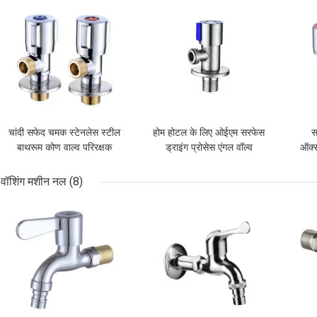
चांदी सफेद चमक स्टेनलेस स्टील
होम होटल के लिए ओईएम सरफेस
स
बाथरूम कोण वाल्व परिरक्षक
ड्राइंग प्रोसेस एंगल वॉल्व
ऑक्स
पॉलिश सतह
बाथरूम
लंबी 
वॉशिंग मशीन नल
(8)
सबसे अच्छी कीमत
सबसे अच्छी कीमत
सबसे