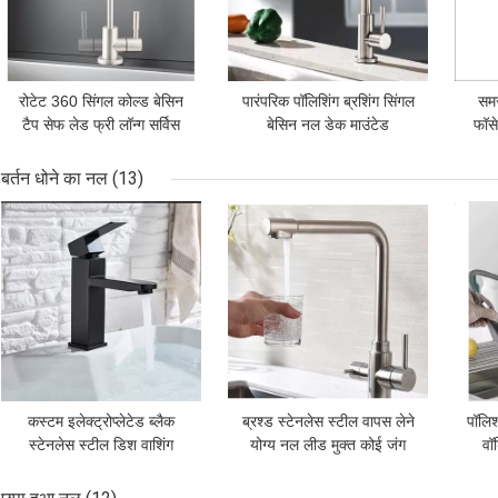
रोटेट 360 सिंगल कोल्ड बेसिन
पारंपरिक पॉलिशिंग ब्रशिंग सिंगल
समस
टैप सेफ लेड फ्री लॉन्ग सर्विस
बेसिन नल डेक माउंटेड
फॉसे
लाइफ
बर्तन धोने का नल
(13)
सबसे अच्छी कीमत
सबसे अच्छी कीमत
सबसे
कस्टम इलेक्ट्रोप्लेटेड ब्लैक
ब्रश्ड स्टेनलेस स्टील वापस लेने
पॉलिश
स्टेनलेस स्टील डिश वाशिंग
योग्य नल लीड मुक्त कोई जंग
वॉ
फॉसेट लीड फ्री
नहीं कस्टम लोगो