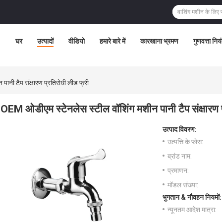
घर
उत्पादों
वीडियो
हमारे बारे में
कारखाना भ्रमण
गुणवत्ता निय
ानी टैप संक्षारण प्रतिरोधी लीड फ्री
OEM ओडीएम स्टेनलेस स्टील वॉशिंग मशीन पानी टैप संक्षारण 
उत्पाद विवरण:
उत्पत्ति के प्लेस:
ब्रांड नाम:
प्रमाणन:
मॉडल संख्या:
भुगतान & नौवहन नियमों:
न्यूनतम आदेश मात्रा: