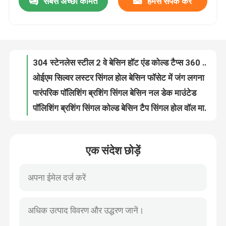
सबसे अच्छी कीमत
हमसे संपर्क करें
304 स्टेनलेस स्टील 2 वे बेसिन हॉट एंड कोल्ड टैप्स 360 रोटेटिंग किचन सिंक नल
ओईएम सिल्वर लस्टर सिंगल होल बेसिन फॉसेट में जंग लगना आसान नहीं है टिकाऊ
हमारे बारे में
पारंपरिक पॉलिशिंग ब्रशिंग सिंगल बेसिन नल डेक माउंटेड
पॉलिशिंग ब्रशिंग सिंगल कोल्ड बेसिन टैप सिंगल होल वॉल माउंट नल OEM ODM
कारखाना भ्रमण
समसामयिक सिंगल टैप बेसिन फॉसेट डेक माउंटेड सिंगल होल कोल्ड वाटर फॉसेट
पॉलिशिंग सिंगल हैंडल बेसिन नल स्वनिर्धारित रंग लोगो
गुणवत्ता नियंत्रण
रोटेट 360 सिंगल कोल्ड बेसिन टैप सेफ लेड फ्री लॉन्ग सर्विस लाइफ
करोश़न डर्ट रेज़िस्टेंस सिंगल कोल्ड बेसिन टैप किचन के लिए
कोई जंग स्वच्छ सिंगल होल सिंक मिक्सर नल पर्यावरण संरक्षण
संपर्क करें
एसिड प्रतिरोधी क्षार प्रतिरोधी सिंगल कोल्ड बेसिन टैप 360 को घुमा सकता है
एक संदेश छोड़ें
ओईएम ब्रश्ड एसएस टेलिस्कोपिंग डिश वाशिंग फॉसेट ड्यूल हैंडल सेफ लेड फ्री
समाचार
OEM ओडीएम स्टेनलेस स्टील टेलीस्कोपिंग डिशवॉशिंग टैप संक्षारण गंदगी प्रतिरोध
आधुनिक ब्लैक ब्रश्ड टेलिस्कोपिक डिशवॉशर टैप्स सेफ लेड फ्री
मामलों
पॉलिश्ड ब्रश्ड टेलिस्कोपिक डिश वॉशिंग फॉसेट सेफ लेड फ्री प्रिजर्वेटिव
ब्रश रिट्रैक्टेबल स्टेनलेस स्टील डिश वॉश टैप करोश़न रेज़िस्टेंस लंबे समय तक चलने वाला
स्टेनलेस स्टील बेसिन नल