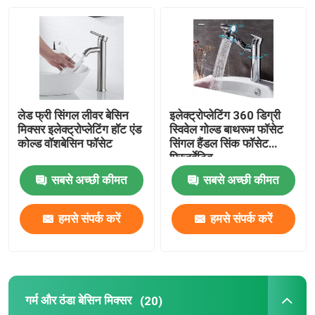
स्नानघर शावर नल
स्टेनलेस स्टील बाथरूम सहायक उपकरण
लेड फ्री सिंगल लीवर बेसिन
इलेक्ट्रोप्लेटिंग 360 डिग्री
बाथरूम कोण वाल्व
मिक्सर इलेक्ट्रोप्लेटिंग हॉट एंड
स्विवेल गोल्ड बाथरूम फॉसेट
कोल्ड वॉशबेसिन फॉसेट
सिंगल हैंडल सिंक फॉसेट
प्रिजर्वेटिव
वॉशिंग मशीन नल
सबसे अच्छी कीमत
सबसे अच्छी कीमत
हमसे संपर्क करें
हमसे संपर्क करें
गर्म और ठंडा बेसिन मिक्सर
(20)