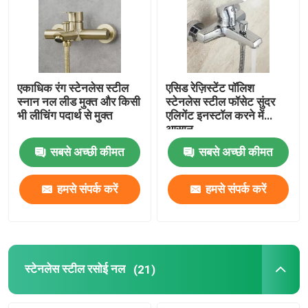
हमारे बारे में
कारखाना भ्रमण
एकाधिक रंग स्टेनलेस स्टील
एसिड रेज़िस्टेंट पॉलिश
स्नान नल लीड मुक्त और किसी
स्टेनलेस स्टील फॉसेट सुंदर
भी लीचिंग पदार्थ से मुक्त
एलिगेंट इनस्टॉल करने में
गुणवत्ता नियंत्रण
आसान
सबसे अच्छी कीमत
सबसे अच्छी कीमत
संपर्क करें
हमसे संपर्क करें
हमसे संपर्क करें
समाचार
मामलों
स्टेनलेस स्टील रसोई नल
(21)
स्टेनलेस स्टील बेसिन नल