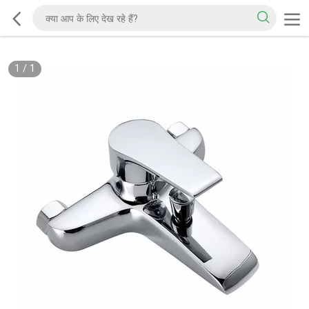
1
/
1