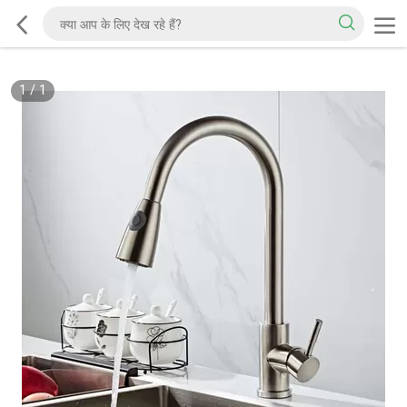
1
/
1