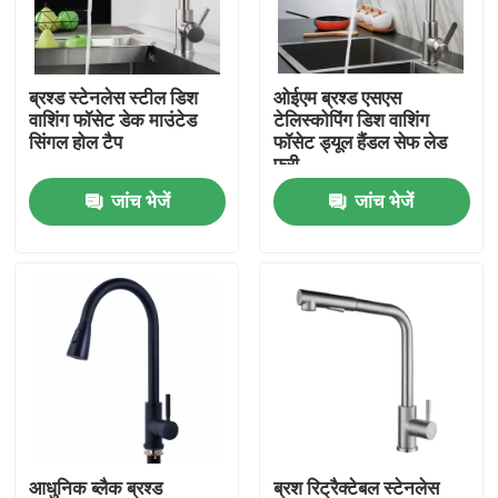
उत्पाद
ब्रश्ड स्टेनलेस स्टील डिश
ओईएम ब्रश्ड एसएस
वाशिंग फॉसेट डेक माउंटेड
टेलिस्कोपिंग डिश वाशिंग
वीडियो
सिंगल होल टैप
फॉसेट ड्यूल हैंडल सेफ लेड
फ्री
जांच भेजें
जांच भेजें
स्टेनलेस स्टील बेसिन नल
स्टेनलेस स्टील स्नान नल
स्टेनलेस स्टील रसोई नल
सिंगल लीवर बेसिन मिक्सर
गर्म और ठंडा बेसिन मिक्सर
आधुनिक ब्लैक ब्रश्ड
ब्रश रिट्रैक्टेबल स्टेनलेस